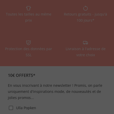
Toutes les tailles au même
Retours gratuits - jusqu'à
prix
100 jours*
Protection des données par
Livraison à l'adresse de
SSL
votre choix
10€ OFFERTS*
En vous inscrivant à notre newsletter ! Promis, on parle
uniquement d'inspirations mode, de nouveautés et de
jolies promos...
Ulla Popken