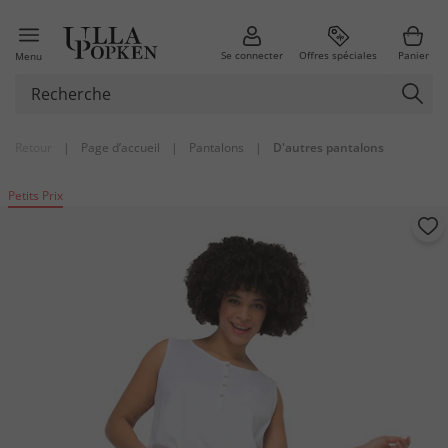
Se connecter
Offres spéciales
Panier
Menu
Retour
|
Page d’accueil
|
Pantalons
|
D'autres pantalons
Petits Prix