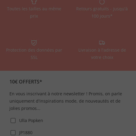
Toutes les tailles au même
Retours gratuits - jusqu'à
prix
100 jours*
Protection des données par
Livraison à l'adresse de
SSL
votre choix
10€ OFFERTS*
En vous inscrivant à notre newsletter ! Promis, on parle
uniquement d'inspirations mode, de nouveautés et de
jolies promos...
Ulla Popken
JP1880