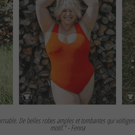
rnable. De belles robes amples et tombantes qui voltigent 
motif." - Fenna