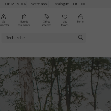
TOP MEMBER
Notre appli
Catalogue
FR
|
NL
Se
Bon de
Offres
Mes
Panier
onnecter
commande
spéciales
favoris