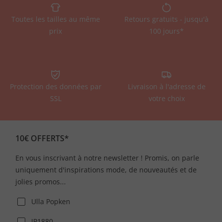
Toutes les tailles au même
Retours gratuits - jusqu'à
prix
100 jours*
Protection des données par
Livraison à l'adresse de
SSL
votre choix
10€ OFFERTS*
En vous inscrivant à notre newsletter ! Promis, on parle
uniquement d'inspirations mode, de nouveautés et de
jolies promos...
Ulla Popken
JP1880