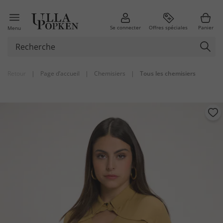
Se connecter
Offres spéciales
Panier
Menu
Retour
|
Page d’accueil
|
Chemisiers
|
Tous les chemisiers