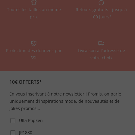
Toutes les tailles au même
Retours gratuits - jusqu'à
prix
100 jours*
Protection des données par
Livraison à l'adresse de
SSL
votre choix
10€ OFFERTS*
En vous inscrivant à notre newsletter ! Promis, on parle
uniquement d'inspirations mode, de nouveautés et de
jolies promos...
Ulla Popken
JP1880