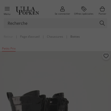
Se connecter
Offres spéciales
Panier
Menu
Retour
|
Page d’accueil
|
Chaussures
|
Bottes
Petits Prix